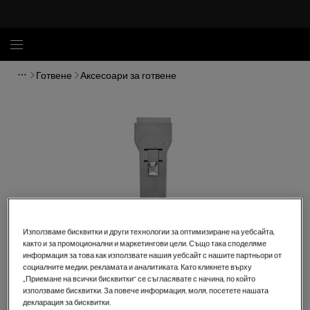
Готвене
Аксесоари за готвене
Използваме бисквитки и други технологии за оптимизиране на уебсайта,
както и за промоционални и маркетингови цели. Също така споделяме
информация за това как използвате нашия уебсайт с нашите партньори от
социалните медии, рекламата и аналитиката. Като кликнете върху
Кликнете, за да увеличите.
„Приемане на всички бисквитки“ се съгласявате с начина, по който
използваме бисквитки. За повече информация, моля, посетете нашата
декларация за бисквитки.