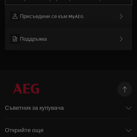
Присъедини се към MyAEG
Поддръжка
Съветник за купувача
Перални машини
Перални със сушилня
Открийте още
Сушилни