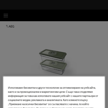
AEG
Използваме бисквитки и други технологии за оптимизиране на уебсайта,
както и за промоционални и маркетингови цели. Също така споделяме
Кликнете, за да увеличите.
информация за това как използвате нашия уебсайт с нашите партньори от
социалните медии, рекламата и аналитиката. Като кликнете върху
„Приемане на всички бисквитки“ се съгласявате с начина, по който