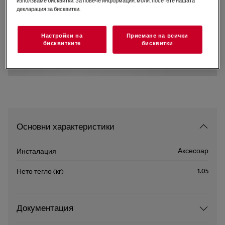
използваме бисквитки. За повече информация, моля, посетете нашата
декларация за бисквитки.
AVFB1
Комплект за вакуумиране
Настройки на
Приемане на всички
бисквитките
бисквитки
0 (0)
Основни характеристики
Аксесоар
Инсталация
1.05
Нето тегло (кг)
Документация