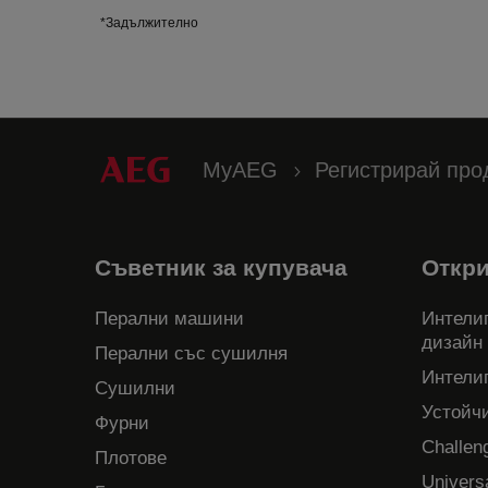
*Задължително
MyAEG
Регистрирай про
Съветник за купувача
Откр
Перални машини
Интелиг
дизайн
Перални със сушилня
Интели
Сушилни
Устойч
Фурни
Challen
Плотове
Univers