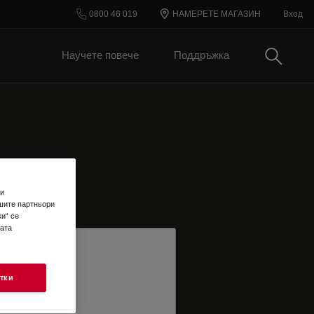
0800 46 019
НАМЕРЕТЕ МАГАЗИН
Вход
Търси
Научете повече
Поддръжка
 и
шите партньори
и“ се
шата
тки
TER EMAIL