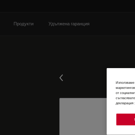
Продукти
Удължена гаранция
Използваме 
маркетингов
от социални
съгласявате
декларация 