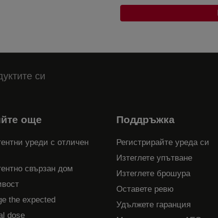
дуктите си
ийте още
Поддръжка
ентни уреди с отличен
Регистрирайте уреда си
Изтеглете упътване
гентно свързан дом
Изтеглете брошура
ивост
Оставете ревю
ge the expected
Удължете гаранция
al dose