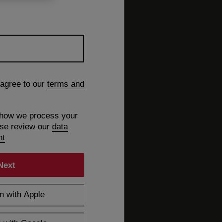
 agree to our
terms and
 how we process your
ase review our
data
nt