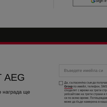
Въведете имейла си
 AEG
Да, съгласен/на съм да получ
Group
по имейл, телефон, SMS 
споделят с мрежи на трети ст
о награда ще
уебсайтове на трети страни и
си по всяко време. Потвържда
може да бъде намерена в наш