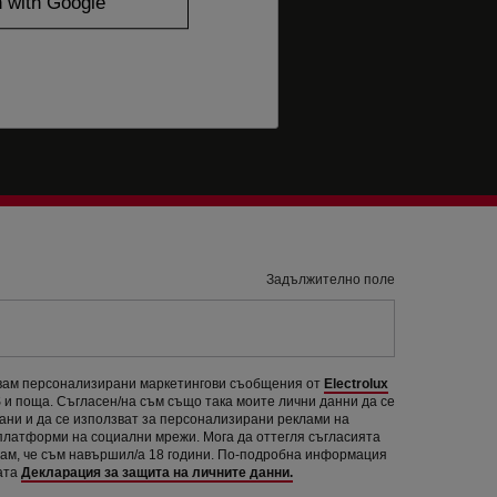
Задължително поле
авам персонализирани маркетингови съобщения от
Electrolux
и поща. Съгласен/на съм също така моите лични данни да се
рани и да се използват за персонализирани реклами на
 платформи на социални мрежи. Мога да оттегля съгласията
вам, че съм навършил/а 18 години. По-подробна информация
ата
Декларация за защита на личните данни.