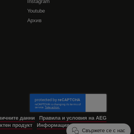
Instagram
Youtube
Архив
личните данни
Правила и условия на AEG
ктен продукт
Информация за достъпност
Свържете се с нас