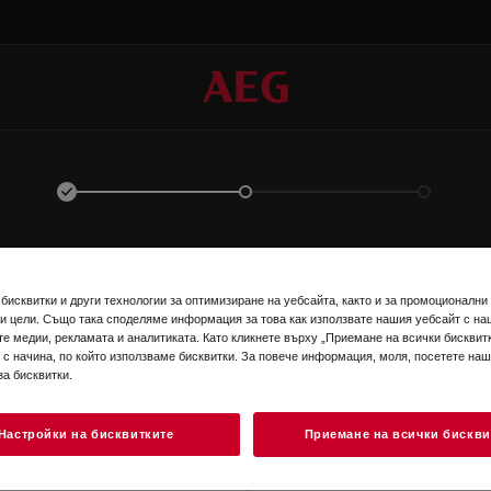
ВЛЕЗТЕ В ПРОФИЛА СИ
бисквитки и други технологии за оптимизиране на уебсайта, както и за промоционални
и цели. Също така споделяме информация за това как използвате нашия уебсайт с на
те медии, рекламата и аналитиката. Като кликнете върху „Приемане на всички бисквитк
 с начина, по който използваме бисквитки. За повече информация, моля, посетете на
за бисквитки.
Настройки на бисквитките
Приемане на всички бискви
EN