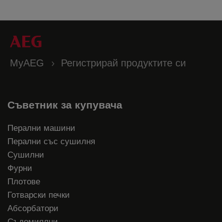
MyAEG
Регистрирай продуктите си
Съветник за купувача
Перални машини
Перални със сушилня
Сушилни
Фурни
Плотове
Готварски печки
Абсорбатори
Съдомиялни