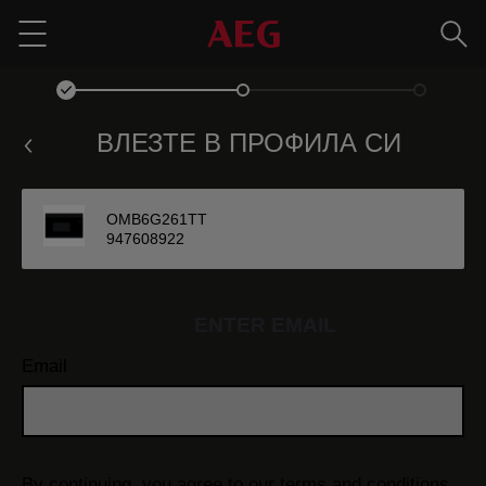
Търс
Menu
ВЛЕЗТЕ В ПРОФИЛА СИ
OMB6G261TT
947608922
ENTER EMAIL
Email
By continuing, you agree to our
terms and conditions.