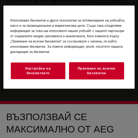
For information on how we process your personal
data, please review our
data protection statement
Използваме бисквитки и други технологии за оптимизиране на уебсайта,
както и за промоционални и маркетингови цели. Също така споделяме
информация за това как използвате нашия уебсайт с нашите партньори
от социалните медии, рекламата и аналитиката. Като кликнете върху
„Приемане на всички бисквитки“ се съгласявате с начина, по който
използваме бисквитки. За повече информация, моля, посетете нашата
декларация за бисквитки.
Настройки на
Приемане на всички
бисквитките
бисквитки
ВЪЗПОЛЗВАЙ СЕ
МАКСИМАЛНО ОТ AEG