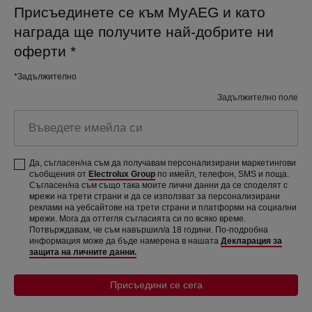
Присъединете се към MyAEG и като
награда ще получите най-добрите ни
оферти
*
*Задължително
Задължително поле
Въведете имейла си
Да, съгласен/на съм да получавам персонализирани маркетингови
съобщения от
Electrolux Group
по имейл, телефон, SMS и поща.
Съгласен/на съм също така моите лични данни да се споделят с
мрежи на трети страни и да се използват за персонализирани
реклами на уебсайтове на трети страни и платформи на социални
мрежи. Мога да оттегля съгласията си по всяко време.
Потвърждавам, че съм навършил/а 18 години. По-подробна
информация може да бъде намерена в нашата
Декларация за
защита на личните данни.
Присъедини се сега