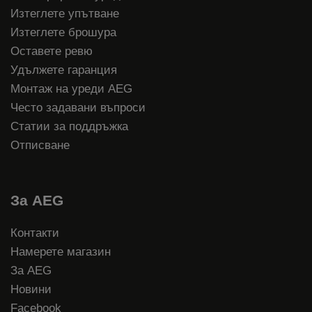
Изтеглете упътване
Изтеглете брошура
Оставете ревю
Удължете гаранция
Монтаж на уреди AEG
Често задавани въпроси
Статии за поддръжка
Отписване
За AEG
Контакти
Намерете магазин
За AEG
Новини
Facebook