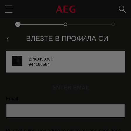
Търс
Menu
ВЛЕЗТЕ В ПРОФИЛА СИ
BPK949330T
944188584
ENTER EMAIL
Email
By continuing, you agree to our
terms and conditions.