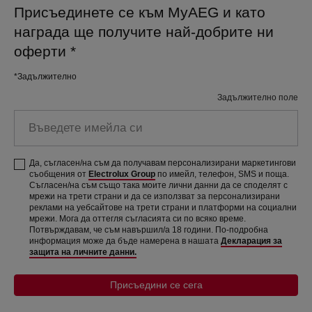
Присъединете се към MyAEG и като
награда ще получите най-добрите ни
оферти
*
*Задължително
Задължително поле
Въведете имейла си
Да, съгласен/на съм да получавам персонализирани маркетингови
съобщения от
Electrolux Group
по имейл, телефон, SMS и поща.
Съгласен/на съм също така моите лични данни да се споделят с
мрежи на трети страни и да се използват за персонализирани
реклами на уебсайтове на трети страни и платформи на социални
мрежи. Мога да оттегля съгласията си по всяко време.
Потвърждавам, че съм навършил/а 18 години. По-подробна
информация може да бъде намерена в нашата
Декларация за
защита на личните данни.
Присъедини се сега