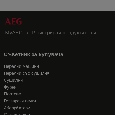
MyAEG
Регистрирай продуктите си
Съветник за купувача
Перални машини
Перални със сушилня
Сушилни
Фурни
Плотове
Готварски печки
Абсорбатори
Съдомиялни