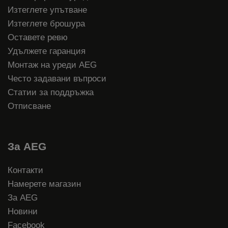
Изтеглете упътване
Изтеглете брошура
Оставете ревю
Удължете гаранция
Монтаж на уреди AEG
Често задавани въпроси
Статии за поддръжка
Отписване
За AEG
Контакти
Намерете магазин
За AEG
Новини
Facebook