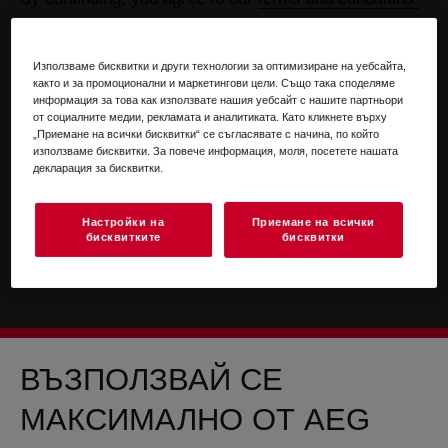
For information on how we process your personal
data, please review our
data protection statement
Използваме бисквитки и други технологии за оптимизиране на уебсайта,
както и за промоционални и маркетингови цели. Също така споделяме
информация за това как използвате нашия уебсайт с нашите партньори
от социалните медии, рекламата и аналитиката. Като кликнете върху
„Приемане на всички бисквитки“ се съгласявате с начина, по който
използваме бисквитки. За повече информация, моля, посетете нашата
декларация за бисквитки.
Настройки на
Приемане на всички
бисквитките
бисквитки
ВЪЗПОЛЗВАЙ СЕ
МАКСИМАЛНО ОТ AEG