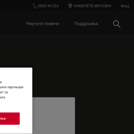
0800 46 019
НАМЕРЕТЕ МАГАЗИН
Вход
Търси
Научете повече
Поддръжка
 и
шите партньори
и“ се
шата
тки
TER EMAIL