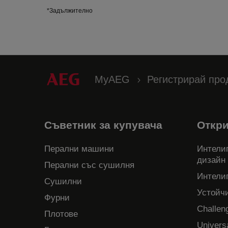
*Задължително
MyAEG
Регистрирай про
Съветник за купувача
Откр
Перални машини
Интелиг
дизайн
Перални със сушилня
Интели
Сушилни
Устойч
Фурни
Challen
Плотове
Univers