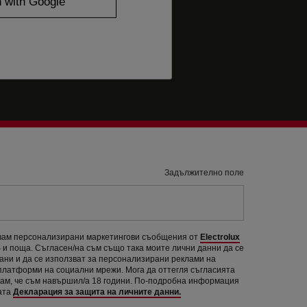
Задължително поле
авам персонализирани маркетингови съобщения от
Electrolux
и поща. Съгласен/на съм също така моите лични данни да се
рани и да се използват за персонализирани реклами на
 платформи на социални мрежи. Мога да оттегля съгласията
вам, че съм навършил/а 18 години. По-подробна информация
ата
Декларация за защита на личните данни.