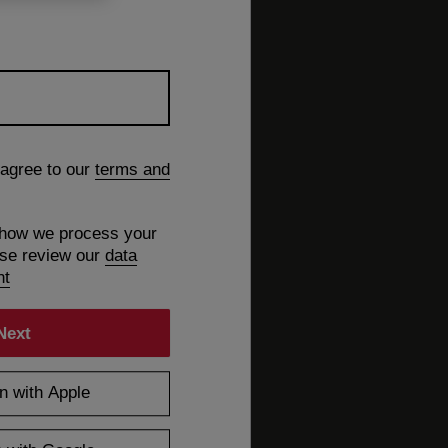
 agree to our
terms and
 how we process your
ase review our
data
nt