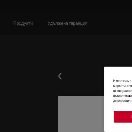
Продукти
Удължена гаранция
Използваме 
маркетингов
от социални
съгласявате
декларация 