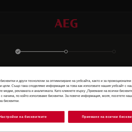
ВЛЕЗТЕ В ПРОФИЛА СИ
бисквитки и други технологии за оптимизиране на уебсайта, както и за промоционални
и цели. Също така споделяме информация за това как използвате нашия уебсайт с на
те медии, рекламата и аналитиката. Като кликнете върху „Приемане на всички бисквитк
 с начина, по който използваме бисквитки. За повече информация, моля, посетете на
за бисквитки.
Настройки на бисквитките
Приемане на всички бискви
EN