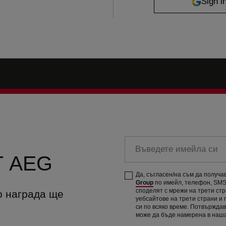
Въведете имейла си
 AEG
Да, съгласен/на съм да получ
Group
по имейл, телефон, SMS 
споделят с мрежи на трети ст
о награда ще
уебсайтове на трети страни и
си по всяко време. Потвържда
може да бъде намерена в наш