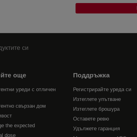
дуктите си
ийте още
Поддръжка
ентни уреди с отличен
Регистрирайте уреда си
Изтеглете упътване
гентно свързан дом
Изтеглете брошура
ивост
Оставете ревю
ge the expected
Удължете гаранция
al dose