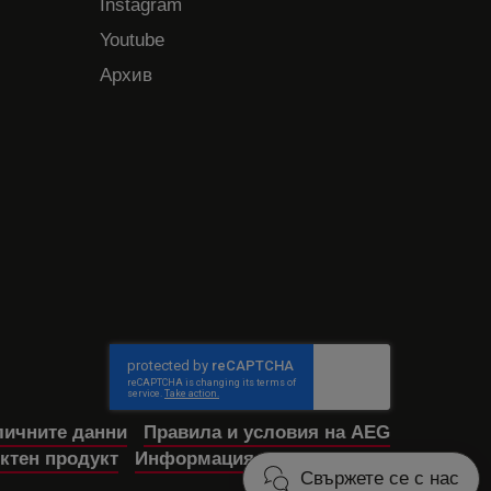
Instagram
Youtube
Архив
личните данни
Правила и условия на AEG
ктен продукт
Информация за достъпност
Свържете се с нас