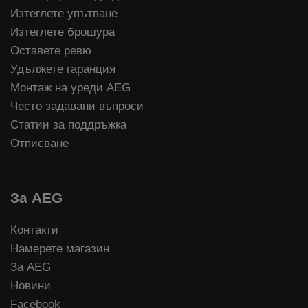
Изтеглете упътване
Изтеглете брошура
Оставете ревю
Удължете гаранция
Монтаж на уреди AEG
Често задавани въпроси
Статии за поддръжка
Отписване
За AEG
Контакти
Намерете магазин
За AEG
Новини
Facebook