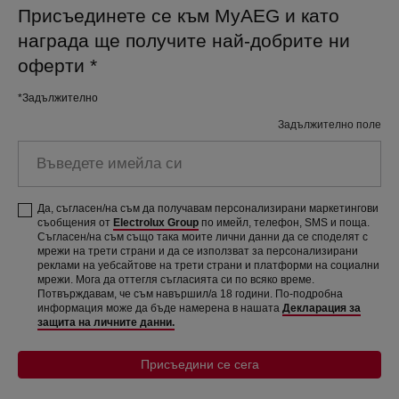
Присъединете се към MyAEG и като
награда ще получите най-добрите ни
оферти
*
*Задължително
Задължително поле
Въведете имейла си
Да, съгласен/на съм да получавам персонализирани маркетингови
съобщения от
Electrolux Group
по имейл, телефон, SMS и поща.
Съгласен/на съм също така моите лични данни да се споделят с
мрежи на трети страни и да се използват за персонализирани
реклами на уебсайтове на трети страни и платформи на социални
мрежи. Мога да оттегля съгласията си по всяко време.
Потвърждавам, че съм навършил/а 18 години. По-подробна
информация може да бъде намерена в нашата
Декларация за
защита на личните данни.
Присъедини се сега