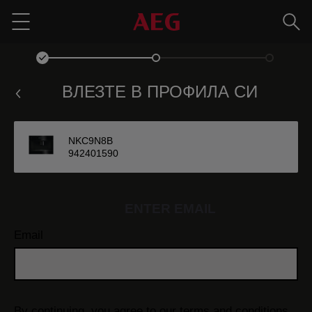
Търс
Menu
ВЛЕЗТЕ В ПРОФИЛА СИ
NKC9N8B
942401590
ENTER EMAIL
Email
By continuing, you agree to our
terms and conditions.