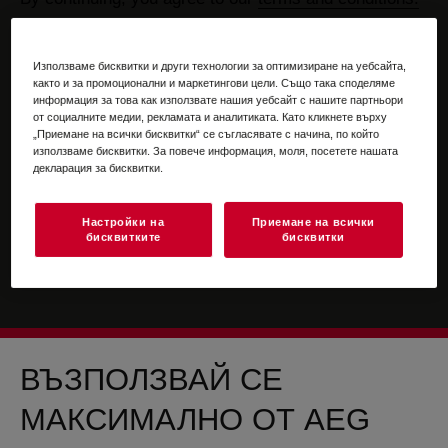
For information on how we process your personal
data, please review our
data protection statement
Използваме бисквитки и други технологии за оптимизиране на уебсайта,
както и за промоционални и маркетингови цели. Също така споделяме
информация за това как използвате нашия уебсайт с нашите партньори
от социалните медии, рекламата и аналитиката. Като кликнете върху
„Приемане на всички бисквитки“ се съгласявате с начина, по който
използваме бисквитки. За повече информация, моля, посетете нашата
декларация за бисквитки.
Настройки на
Приемане на всички
бисквитките
бисквитки
ВЪЗПОЛЗВАЙ СЕ
МАКСИМАЛНО ОТ AEG