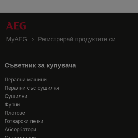
MyAEG
Регистрирай продуктите си
Съветник за купувача
Перални машини
Перални със сушилня
Сушилни
Фурни
Плотове
Готварски печки
Абсорбатори
Съдомиялни