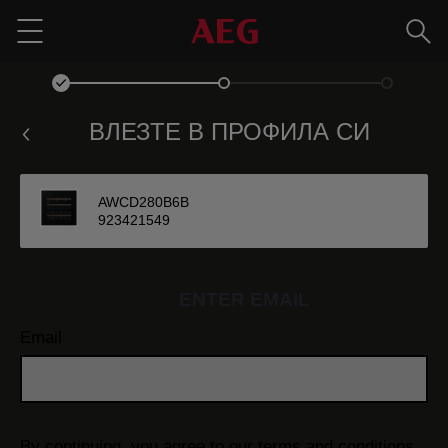
Търс
Menu
ВЛЕЗТЕ В ПРОФИЛА СИ
AWCD280B6B
923421549
ENTER EMAIL
Email
By continuing, you agree to our
terms and conditions.