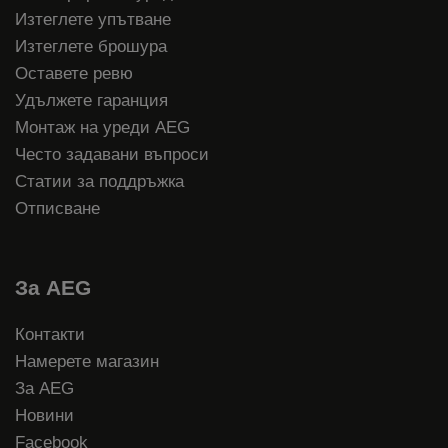
Изтеглете упътване
Изтеглете брошура
Оставете ревю
Удължете гаранция
Монтаж на уреди AEG
Често задавани въпроси
Статии за поддръжка
Отписване
За AEG
Контакти
Намерете магазин
За AEG
Новини
Facebook