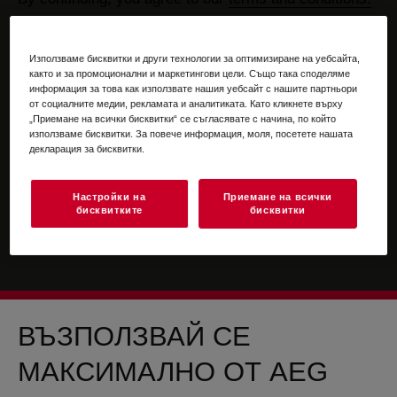
For information on how we process your personal
data, please review our
data protection statement
Използваме бисквитки и други технологии за оптимизиране на уебсайта,
както и за промоционални и маркетингови цели. Също така споделяме
информация за това как използвате нашия уебсайт с нашите партньори
от социалните медии, рекламата и аналитиката. Като кликнете върху
„Приемане на всички бисквитки“ се съгласявате с начина, по който
използваме бисквитки. За повече информация, моля, посетете нашата
декларация за бисквитки.
Настройки на
Приемане на всички
бисквитките
бисквитки
ВЪЗПОЛЗВАЙ СЕ
МАКСИМАЛНО ОТ AEG