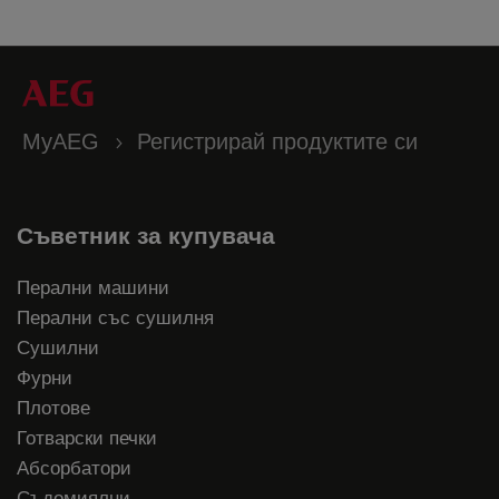
MyAEG
Регистрирай продуктите си
Съветник за купувача
Перални машини
Перални със сушилня
Сушилни
Фурни
Плотове
Готварски печки
Абсорбатори
Съдомиялни