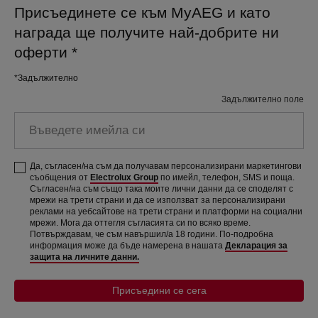
Присъединете се към MyAEG и като
награда ще получите най-добрите ни
оферти
*
*Задължително
Задължително поле
Въведете имейла си
Да, съгласен/на съм да получавам персонализирани маркетингови
съобщения от
Electrolux Group
по имейл, телефон, SMS и поща.
Съгласен/на съм също така моите лични данни да се споделят с
мрежи на трети страни и да се използват за персонализирани
реклами на уебсайтове на трети страни и платформи на социални
мрежи. Мога да оттегля съгласията си по всяко време.
Потвърждавам, че съм навършил/а 18 години. По-подробна
информация може да бъде намерена в нашата
Декларация за
защита на личните данни.
Присъедини се сега