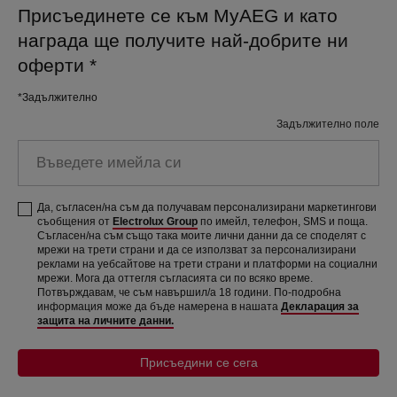
Присъединете се към MyAEG и като
награда ще получите най-добрите ни
оферти
*
*Задължително
Задължително поле
Въведете имейла си
Да, съгласен/на съм да получавам персонализирани маркетингови
съобщения от
Electrolux Group
по имейл, телефон, SMS и поща.
Съгласен/на съм също така моите лични данни да се споделят с
мрежи на трети страни и да се използват за персонализирани
реклами на уебсайтове на трети страни и платформи на социални
мрежи. Мога да оттегля съгласията си по всяко време.
Потвърждавам, че съм навършил/а 18 години. По-подробна
информация може да бъде намерена в нашата
Декларация за
защита на личните данни.
Присъедини се сега