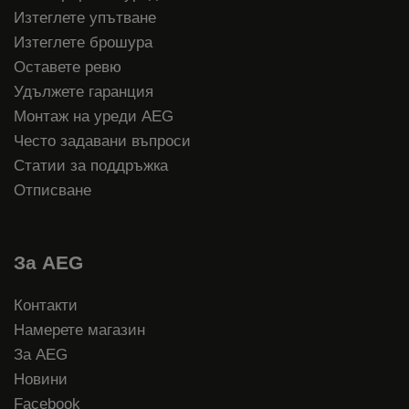
Изтеглете упътване
Изтеглете брошура
Оставете ревю
Удължете гаранция
Монтаж на уреди AEG
Често задавани въпроси
Статии за поддръжка
Отписване
За AEG
Контакти
Намерете магазин
За AEG
Новини
Facebook