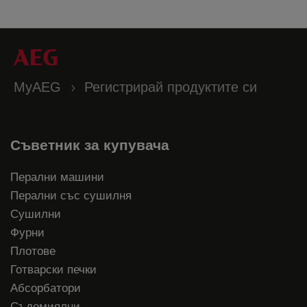
MyAEG
Регистрирай продуктите си
Съветник за купувача
Перални машини
Перални със сушилня
Сушилни
Фурни
Плотове
Готварски печки
Абсорбатори
Съдомиялни