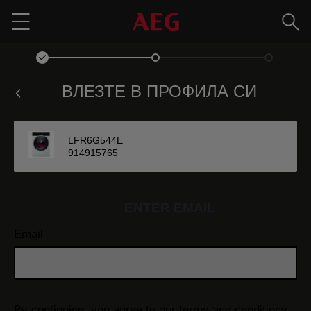
Търс
Menu
ВЛЕЗТЕ В ПРОФИЛА СИ
LFR6G544E
914915765
ENTER EMAIL
Email
By continuing, you agree to our
terms and conditions.