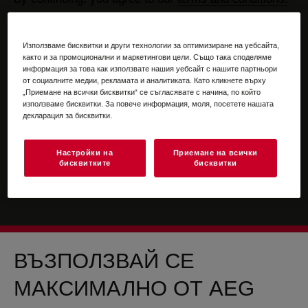
For information on how we process your personal
data, please review our
data protection statement
Използваме бисквитки и други технологии за оптимизиране на уебсайта,
както и за промоционални и маркетингови цели. Също така споделяме
информация за това как използвате нашия уебсайт с нашите партньори
от социалните медии, рекламата и аналитиката. Като кликнете върху
„Приемане на всички бисквитки“ се съгласявате с начина, по който
използваме бисквитки. За повече информация, моля, посетете нашата
декларация за бисквитки.
Настройки на
Приемане на всички
бисквитките
бисквитки
ВЪЗПОЛЗВАЙ СЕ
МАКСИМАЛНО ОТ AEG