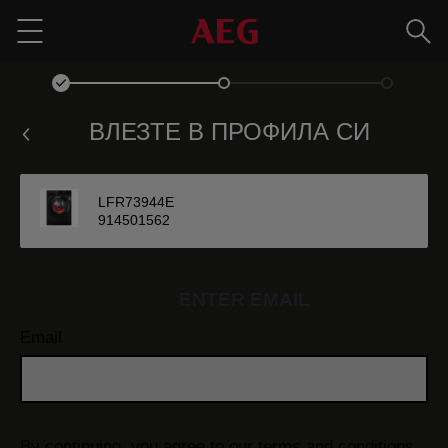
Търс
Menu
ВЛЕЗТЕ В ПРОФИЛА СИ
LFR73944E
914501562
ENTER EMAIL
Email
By continuing, you agree to our
terms and conditions.