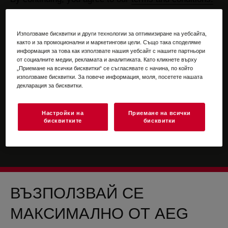
For information on how we process your personal
data, please review our
data protection statement
Използваме бисквитки и други технологии за оптимизиране на уебсайта,
както и за промоционални и маркетингови цели. Също така споделяме
информация за това как използвате нашия уебсайт с нашите партньори
от социалните медии, рекламата и аналитиката. Като кликнете върху
„Приемане на всички бисквитки“ се съгласявате с начина, по който
използваме бисквитки. За повече информация, моля, посетете нашата
декларация за бисквитки.
Настройки на
Приемане на всички
бисквитките
бисквитки
ВЪЗПОЛЗВАЙ СЕ
МАКСИМАЛНО ОТ AEG