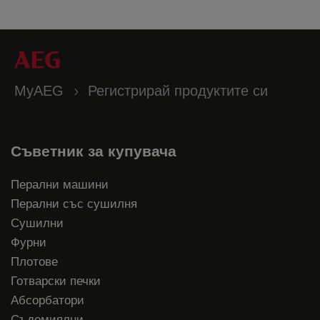
MyAEG
Регистрирай продуктите си
Съветник за купувача
Перални машини
Перални със сушилня
Сушилни
Фурни
Плотове
Готварски печки
Абсорбатори
Съдомиялни