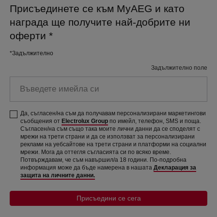
Присъединете се към MyAEG и като
награда ще получите най-добрите ни
оферти
*
*Задължително
Задължително поле
Въведете имейла си
Да, съгласен/на съм да получавам персонализирани маркетингови
съобщения от
Electrolux Group
по имейл, телефон, SMS и поща.
Съгласен/на съм също така моите лични данни да се споделят с
мрежи на трети страни и да се използват за персонализирани
реклами на уебсайтове на трети страни и платформи на социални
мрежи. Мога да оттегля съгласията си по всяко време.
Потвърждавам, че съм навършил/а 18 години. По-подробна
информация може да бъде намерена в нашата
Декларация за
защита на личните данни.
Присъедини се сега