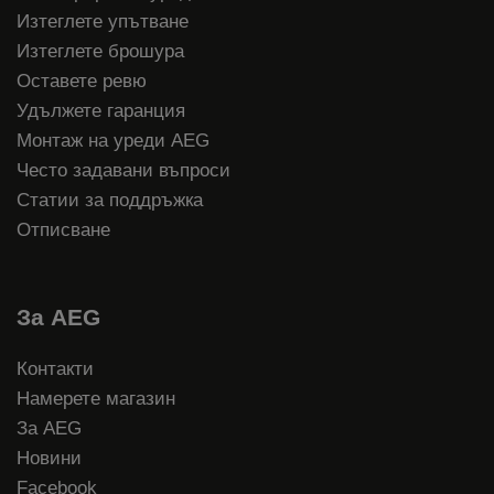
Изтеглете упътване
Изтеглете брошура
Оставете ревю
Удължете гаранция
Монтаж на уреди AEG
Често задавани въпроси
Статии за поддръжка
Отписване
За AEG
Контакти
Намерете магазин
За AEG
Новини
Facebook