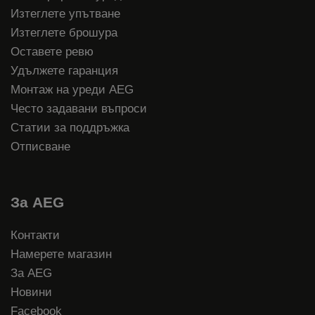
Изтеглете упътване
Изтеглете брошура
Оставете ревю
Удължете гаранция
Монтаж на уреди AEG
Често задавани въпроси
Статии за поддръжка
Отписване
За AEG
Контакти
Намерете магазин
За AEG
Новини
Facebook