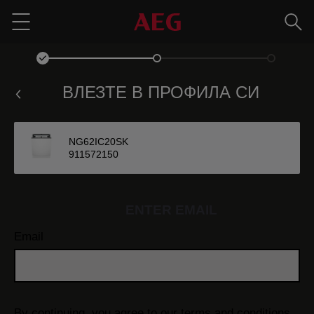
Търс
Menu
ВЛЕЗТЕ В ПРОФИЛА СИ
NG62IC20SK
911572150
ENTER EMAIL
Email
By continuing, you agree to our
terms and conditions.