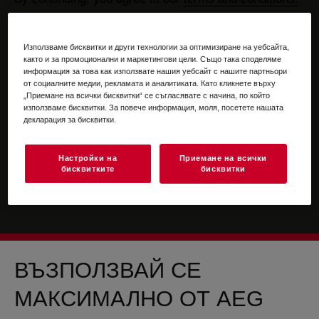
For information on how we process your personal
data, please review our
data protection statement
Използваме бисквитки и други технологии за оптимизиране на уебсайта,
както и за промоционални и маркетингови цели. Също така споделяме
информация за това как използвате нашия уебсайт с нашите партньори
от социалните медии, рекламата и аналитиката. Като кликнете върху
„Приемане на всички бисквитки“ се съгласявате с начина, по който
използваме бисквитки. За повече информация, моля, посетете нашата
декларация за бисквитки.
Настройки на
Приемане на всички
бисквитките
бисквитки
ВЪЗПОЛЗВАЙ СЕ
МАКСИМАЛНО ОТ AEG