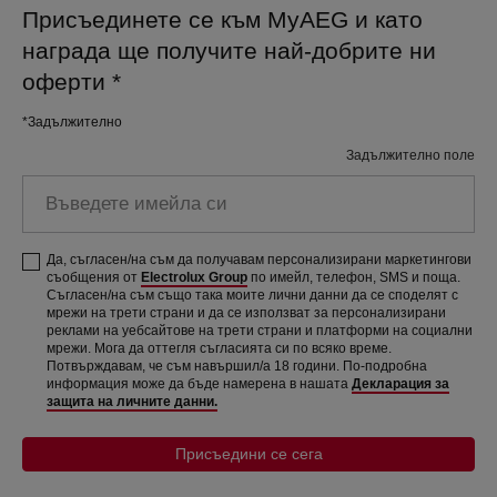
Присъединете се към MyAEG и като
награда ще получите най-добрите ни
оферти
*
*Задължително
Задължително поле
Въведете имейла си
Да, съгласен/на съм да получавам персонализирани маркетингови
съобщения от
Electrolux Group
по имейл, телефон, SMS и поща.
Съгласен/на съм също така моите лични данни да се споделят с
мрежи на трети страни и да се използват за персонализирани
реклами на уебсайтове на трети страни и платформи на социални
мрежи. Мога да оттегля съгласията си по всяко време.
Потвърждавам, че съм навършил/а 18 години. По-подробна
информация може да бъде намерена в нашата
Декларация за
защита на личните данни.
Присъедини се сега