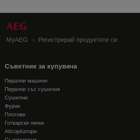
MyAEG
Регистрирай продуктите си
Съветник за купувача
Перални машини
Перални със сушилня
Сушилни
Фурни
Плотове
Готварски печки
Абсорбатори
Съдомиялни