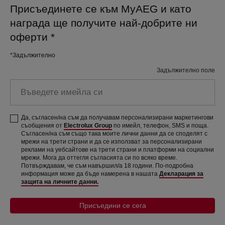
Присъединете се към MyAEG и като
награда ще получите най-добрите ни
оферти
*
*Задължително
Задължително поле
Въведете имейла си
Да, съгласен/на съм да получавам персонализирани маркетингови
съобщения от
Electrolux Group
по имейл, телефон, SMS и поща.
Съгласен/на съм също така моите лични данни да се споделят с
мрежи на трети страни и да се използват за персонализирани
реклами на уебсайтове на трети страни и платформи на социални
мрежи. Мога да оттегля съгласията си по всяко време.
Потвърждавам, че съм навършил/а 18 години. По-подробна
информация може да бъде намерена в нашата
Декларация за
защита на личните данни.
Присъедини се сега