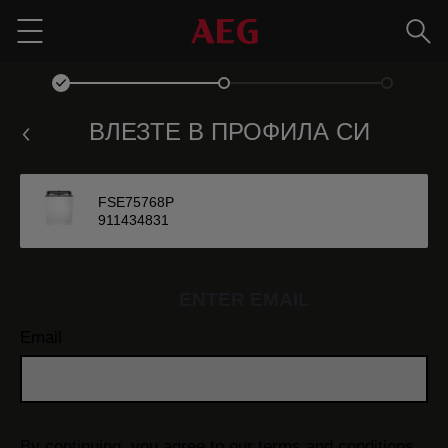
Търс
Menu
ВЛЕЗТЕ В ПРОФИЛА СИ
FSE75768P
911434831
ENTER EMAIL
Email
By continuing, you agree to our
terms and conditions.