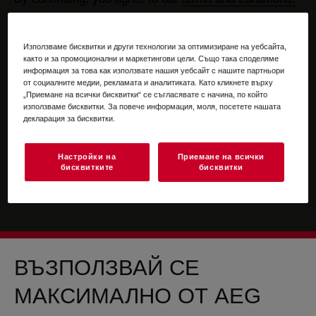
For information on how we process your personal
data, please review our
data protection statement
Използваме бисквитки и други технологии за оптимизиране на уебсайта,
както и за промоционални и маркетингови цели. Също така споделяме
информация за това как използвате нашия уебсайт с нашите партньори
от социалните медии, рекламата и аналитиката. Като кликнете върху
„Приемане на всички бисквитки“ се съгласявате с начина, по който
използваме бисквитки. За повече информация, моля, посетете нашата
декларация за бисквитки.
Настройки на
Приемане на всички
бисквитките
бисквитки
ВЪЗПОЛЗВАЙ СЕ
МАКСИМАЛНО ОТ AEG