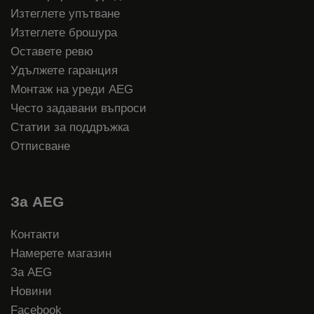
Изтеглете упътване
Изтеглете брошура
Оставете ревю
Удължете гаранция
Монтаж на уреди AEG
Често задавани въпроси
Статии за поддръжка
Отписване
За AEG
Контакти
Намерете магазин
За AEG
Новини
Facebook