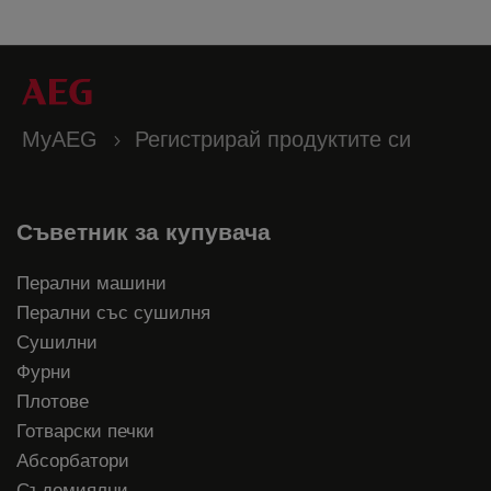
MyAEG
Регистрирай продуктите си
Съветник за купувача
Перални машини
Перални със сушилня
Сушилни
Фурни
Плотове
Готварски печки
Абсорбатори
Съдомиялни