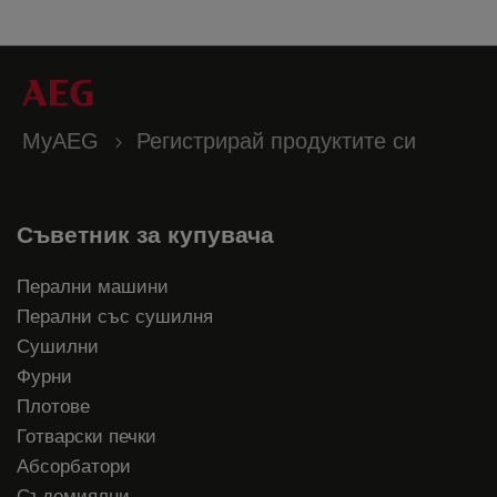
MyAEG
Регистрирай продуктите си
Съветник за купувача
Перални машини
Перални със сушилня
Сушилни
Фурни
Плотове
Готварски печки
Абсорбатори
Съдомиялни