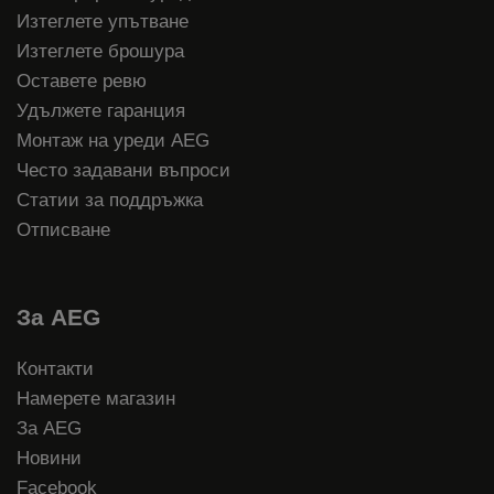
Изтеглете упътване
Изтеглете брошура
Оставете ревю
Удължете гаранция
Монтаж на уреди AEG
Често задавани въпроси
Статии за поддръжка
Отписване
За AEG
Контакти
Намерете магазин
За AEG
Новини
Facebook