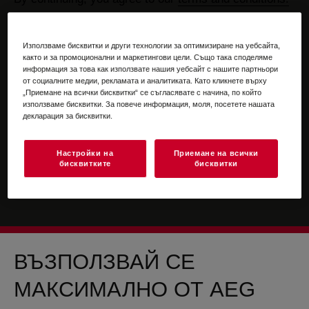
For information on how we process your personal
data, please review our
data protection statement
Използваме бисквитки и други технологии за оптимизиране на уебсайта,
както и за промоционални и маркетингови цели. Също така споделяме
информация за това как използвате нашия уебсайт с нашите партньори
от социалните медии, рекламата и аналитиката. Като кликнете върху
„Приемане на всички бисквитки“ се съгласявате с начина, по който
използваме бисквитки. За повече информация, моля, посетете нашата
декларация за бисквитки.
Настройки на
Приемане на всички
бисквитките
бисквитки
ВЪЗПОЛЗВАЙ СЕ
МАКСИМАЛНО ОТ AEG