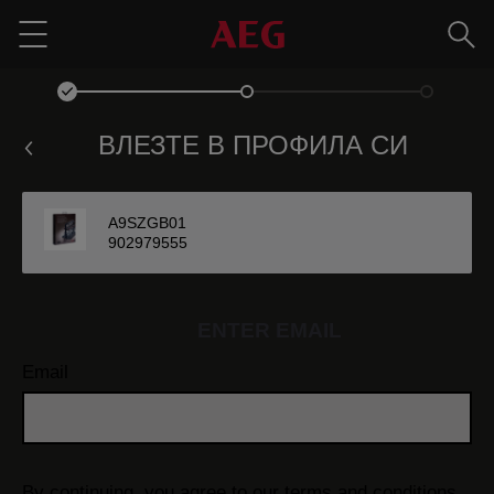
Търс
Menu
ВЛЕЗТЕ В ПРОФИЛА СИ
A9SZGB01
902979555
ENTER EMAIL
Email
By continuing, you agree to our
terms and conditions.