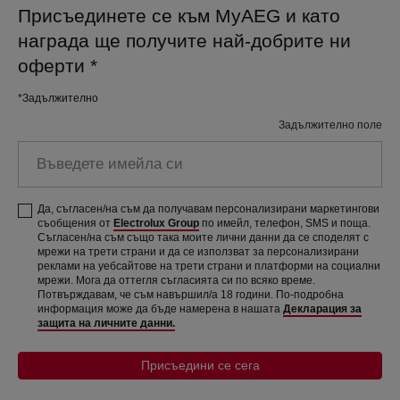
Присъединете се към MyAEG и като
награда ще получите най-добрите ни
оферти
*
*Задължително
Задължително поле
Въведете имейла си
Да, съгласен/на съм да получавам персонализирани маркетингови
съобщения от
Electrolux Group
по имейл, телефон, SMS и поща.
Съгласен/на съм също така моите лични данни да се споделят с
мрежи на трети страни и да се използват за персонализирани
реклами на уебсайтове на трети страни и платформи на социални
мрежи. Мога да оттегля съгласията си по всяко време.
Потвърждавам, че съм навършил/а 18 години. По-подробна
информация може да бъде намерена в нашата
Декларация за
защита на личните данни.
Присъедини се сега