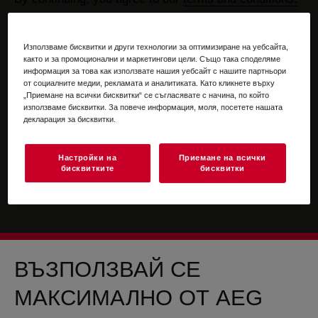
For information on how we process your personal
data, please review our
data protection statement
Използваме бисквитки и други технологии за оптимизиране на уебсайта,
както и за промоционални и маркетингови цели. Също така споделяме
информация за това как използвате нашия уебсайт с нашите партньори
от социалните медии, рекламата и аналитиката. Като кликнете върху
„Приемане на всички бисквитки“ се съгласявате с начина, по който
използваме бисквитки. За повече информация, моля, посетете нашата
декларация за бисквитки.
Настройки на
Приемане на всички
бисквитките
бисквитки
ВЪЗПОЛЗВАЙ СЕ
МАКСИМАЛНО ОТ AEG