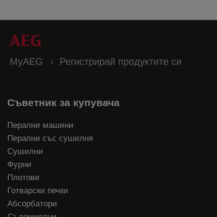
MyAEG
Регистрирай продуктите си
Съветник за купувача
Перални машини
Перални със сушилня
Сушилни
Фурни
Плотове
Готварски печки
Абсорбатори
Съдомиялни