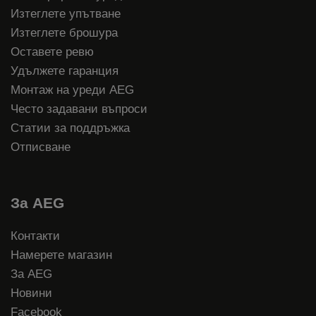
Изтеглете упътване
Изтеглете брошура
Оставете ревю
Удължете гаранция
Монтаж на уреди AEG
Често задавани въпроси
Статии за поддръжка
Отписване
За AEG
Контакти
Намерете магазин
За AEG
Новини
Facebook