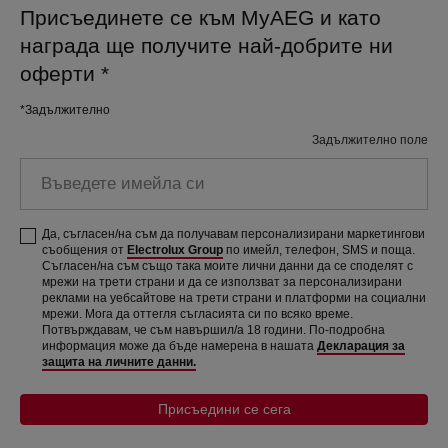
Присъединете се към MyAEG и като
награда ще получите най-добрите ни
оферти
*
*Задължително
Задължително поле
Въведете имейла си
Да, съгласен/на съм да получавам персонализирани маркетингови
съобщения от
Electrolux Group
по имейл, телефон, SMS и поща.
Съгласен/на съм също така моите лични данни да се споделят с
мрежи на трети страни и да се използват за персонализирани
реклами на уебсайтове на трети страни и платформи на социални
мрежи. Мога да оттегля съгласията си по всяко време.
Потвърждавам, че съм навършил/а 18 години. По-подробна
информация може да бъде намерена в нашата
Декларация за
защита на личните данни.
Присъедини се сега