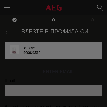
Търс
Menu
ВЛЕЗТЕ В ПРОФИЛА СИ
AVSRB1
900923512
ENTER EMAIL
Email
By continuing, you agree to our
terms and conditions.