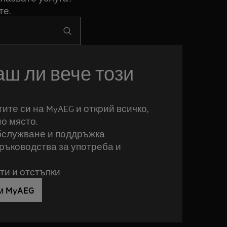
те.
ш ли вече този
ите си на MyAEG и открий всичко,
но място.
бслужване и поддръжка
ръководства за употреба и
и и отстъпки
м MyAEG