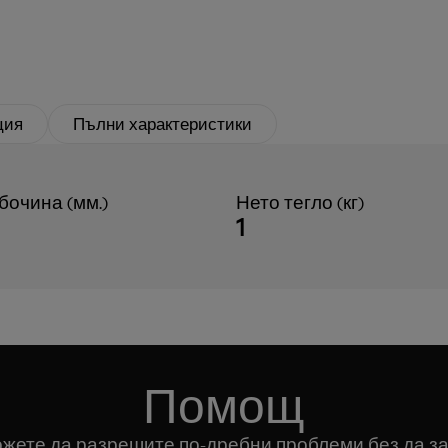
ция
Пълни характеристики
бочина (мм.)
Нето тегло (кг)
1
Помощ
можете да разрешите по-дребни проблеми без да за