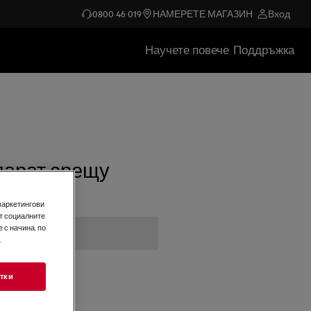
0800 46 019
НАМЕРЕТЕ МАГАЗИН
Вход
Научете повече
Поддръжка
парат срещу
маркетингови
т социалните
 с начина, по
.
тки