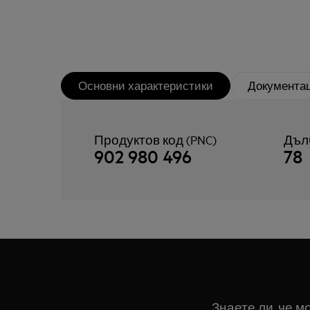
Основни характеристики
Документа
Продуктов код (PNC)
Дъл
902 980 496
78
Знаете ли, че 