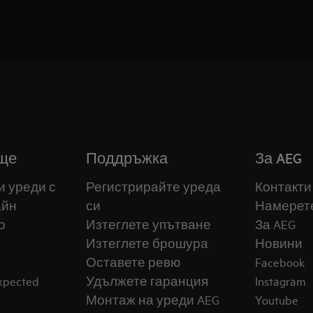
ще
Поддръжка
За AEG
и уреди с
Регистрирайте уреда
Контакти
айн
си
Намерет
о
Изтеглете упътване
За AEG
Изтеглете брошура
Новини
Оставете ревю
Facebook
expected
Удължете гаранция
Instagram
Монтаж на уреди AEG
Youtube