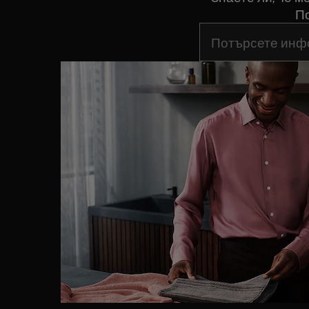
По
Въведете текст за 