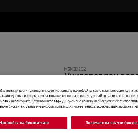
M3KCD202
Универсален пре
котлен камък 1л.
исквитки и други технологии за оптимизиране на уебсайта, както и за промоционални и 
0 (0)
така споделяме информация за това как използвате нашия уебсайт с нашите партньори о
мата и аналитиката. Като кликнете върху „Приемане на всички бисквитки“ се съгласявате
зваме бисквитки. За повече информация, моля, посетете нашата декларация за бисквитки
Настройки на бисквитките
Приемане на всички бискви