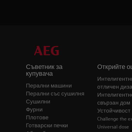
Съветник за
Открийте о
купувача
Интелигентн
Перални машини
отличен диз
Перални със сушилня
Интелигентн
Сушилни
свързан дом
Фурни
Устойчивост
Плотове
Challenge the 
Готварски печки
Universal dose