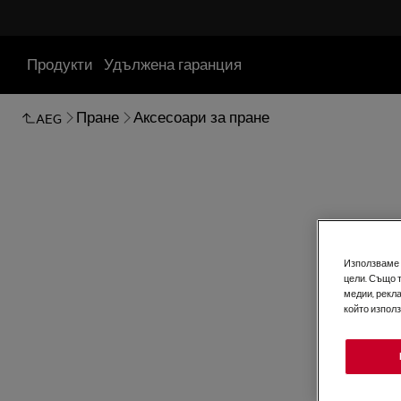
Продукти
Удължена гаранция
Пране
Аксесоари за пране
AEG
Използваме б
цели. Също 
медии, рекла
който изпол