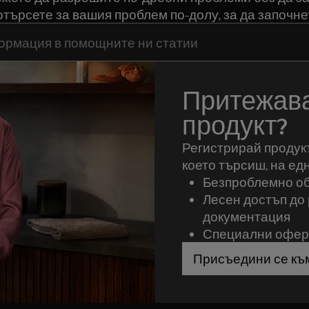
търсете за вашия проблем по-долу, за да започне
да потърсите статии за поддръжка
Притежава
продукт?
Регистрирай продукт
което търсиш, на ед
Безпроблемно о
Лесен достъп до 
документация
Специални оферт
Присъедини се къ