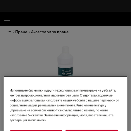
Пране
Аксесоари за пране
Използваме бисквитки и други технологии за оптимизиране на уебсайта,
както и за промоционални и маркетингови цели. Също така споделяме
информация за това как използвате нашия уебсайт с нашите партньори от
социалните медии, рекламата и аналитиката. Като кликнете върху
„Приемане на всички бисквитки“ се съгласявате с начина, по който
Кликнете, за да увеличите.
използваме бисквитки. За повече информация, моля, посетете нашата
декларация за бисквитки.